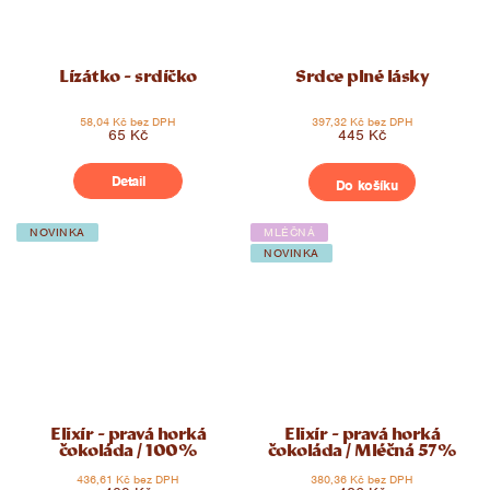
Lízátko - srdíčko
Srdce plné lásky
58,04 Kč bez DPH
397,32 Kč bez DPH
65 Kč
445 Kč
Detail
Do košíku
NOVINKA
MLÉČNÁ
NOVINKA
Elixír - pravá horká
Elixír - pravá horká
čokoláda / 100%
čokoláda / Mléčná 57%
436,61 Kč bez DPH
380,36 Kč bez DPH