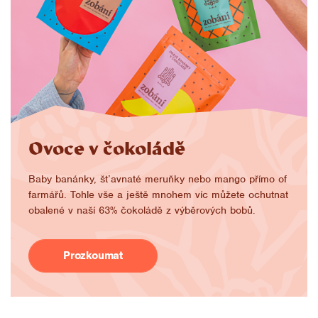
Ovoce v čokoládě
Baby banánky, šťavnaté meruňky nebo mango přímo of
farmářů. Tohle vše a ještě mnohem víc můžete ochutnat
obalené v naší 63% čokoládě z výběrových bobů.
Prozkoumat