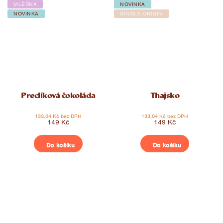
MLÉČNÁ
NOVINKA
NOVINKA
SINGLE ORIGIN
Preclíková čokoláda
Thajsko
133,04 Kč bez DPH
133,04 Kč bez DPH
149 Kč
149 Kč
Do košíku
Do košíku