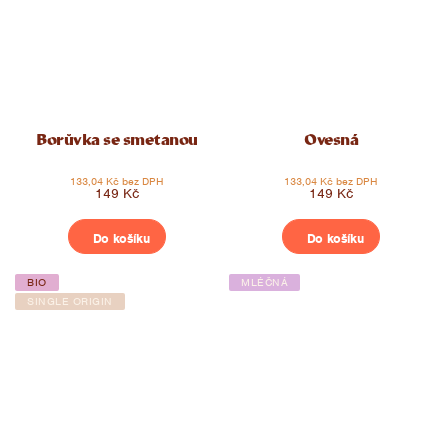
Borůvka se smetanou
Ovesná
133,04 Kč bez DPH
133,04 Kč bez DPH
149 Kč
149 Kč
Do košíku
Do košíku
BIO
MLÉČNÁ
SINGLE ORIGIN