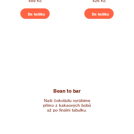
489 Kč
426 Kč
Do košíku
Do košíku
Bean to bar
Naši čokoládu vyrábíme
přímo z kakaových bobů
až po finální tabulku.