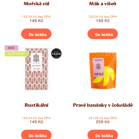
Mořská sůl
Mák a višeň
133,04 Kč bez DPH
133,04 Kč bez DPH
149 Kč
149 Kč
Do košíku
Do košíku
BIO
OCENĚNÍ
Rustikální
Pravé banánky v čokoládě
133,04 Kč bez DPH
231,25 Kč bez DPH
149 Kč
259 Kč
Do košíku
Do košíku