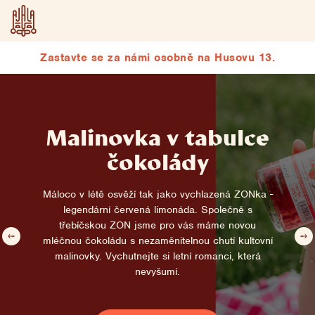
Přejít
na
obsah
Zastavte se za námi osobně na Husovu 13.
P
r
a
Malinovka v tabulce
v
čokolády
á
Máloco v létě osvěží tak jako vychlazená ZONka -
č
legendární červená limonáda. Společně s
třebíčskou ZON jsme pro vás máme novou
e
mléčnou čokoládu s nezaměnitelnou chutí kultovní
s
malinovky. Vychutnejte si letní romanci, která
nevyšumí.
k
á