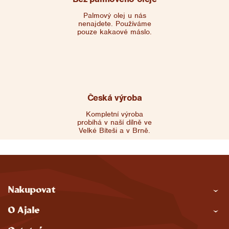
Palmový olej u nás
nenajdete. Používáme
pouze kakaové máslo.
Česká výroba
Kompletní výroba
probíhá v naší dílně ve
Velké Bíteši a v Brně.
Z
Nakupovat
á
O Ajale
p