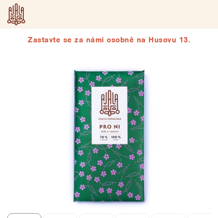
Přejít
na
obsah
Zastavte se za námi osobně na Husovu 13.