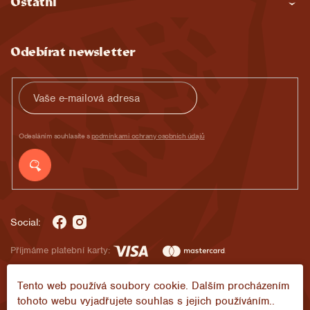
Ostatní
a
t
Odebírat newsletter
í
Odesláním souhlasíte s
podmínkami ochrany osobních údajů
Social:
Příjmáme platební karty:
Tento web používá soubory cookie. Dalším procházením
tohoto webu vyjadřujete souhlas s jejich používáním..
Copyright 2026
Ajala Chocolate
. Všechna práva vyhrazena.