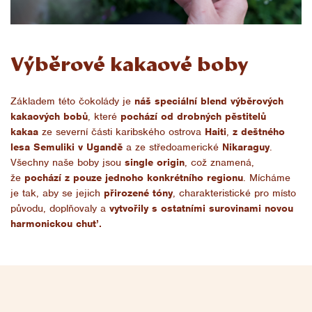
Výběrové kakaové boby
Základem této čokolády je
náš speciální blend výběrových
kakaových bobů
, které
pochází od drobných pěstitelů
kakaa
ze severní části karibského ostrova
Haiti
,
z deštného
lesa Semuliki v Ugandě
a ze středoamerické
Nikaraguy
.
Všechny naše boby jsou
single origin
, což znamená,
že
pochází z pouze jednoho konkrétního regionu
. Mícháme
je tak, aby se jejich
přirozené tóny
, charakteristické pro místo
původu, doplňovaly a
vytvořily s ostatními surovinami novou
harmonickou chuť.