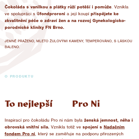
Čokoláda s vanilkou a plátky růží potěší i pomůže
. Vznikla
ve spolupráci s
@
fondproroni
a její koupí
přispějete ke
zkvalitnění péče o zdraví žen a na rozvoj Gynekologicko-
porodnické kliniky FN Brno.
JEMNĚ PRAŽENO, MLETO ŽULOVÝMI KAMENY, TEMPEROVÁNO, S LÁSKOU
BALENO.
O PRODUKTU
To nejlepší Pro Ni
Inspirací pro čokoládu Pro ni nám byla
ženská jemnost, něha i
obrovská vnitřní síla.
Vznikla totiž ve
spojení s
Nadačním
fondem Pro ni
, který se zaměřuje na podporu přirozených