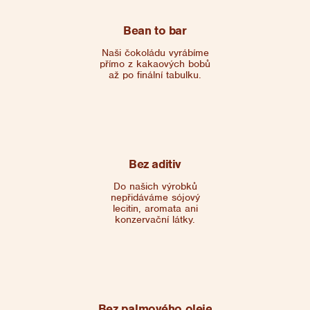
Bean to bar
Naši čokoládu vyrábíme
přímo z kakaových bobů
až po finální tabulku.
Bez aditiv
Do našich výrobků
nepřidáváme sójový
lecitin, aromata ani
konzervační látky.
Bez palmového oleje