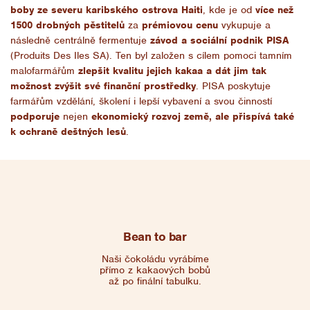
boby ze severu karibského ostrova Haiti
, kde je od
více než
1500 drobných pěstitelů
za
prémiovou cenu
vykupuje a
následně centrálně fermentuje
závod a sociální podnik PISA
(Produits Des Iles SA). Ten byl založen s cílem pomoci tamním
malofarmářům
zlepšit kvalitu jejich kakaa a dát jim tak
možnost zvýšit své finanční prostředky
. PISA poskytuje
farmářům vzdělání, školení i lepší vybavení a svou činností
podporuje
nejen
ekonomický rozvoj země, ale přispívá také
k ochraně deštných lesů
.
Bean to bar
Naši čokoládu vyrábíme
přímo z kakaových bobů
až po finální tabulku.