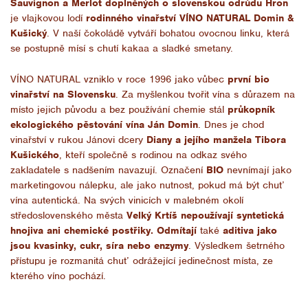
Sauvignon a Merlot doplněných o slovenskou odrůdu Hron
je vlajkovou lodí
rodinného vinařství VÍNO NATURAL Domin &
Kušický
. V naší čokoládě vytváří bohatou ovocnou linku, která
se postupně mísí s chutí kakaa a sladké smetany.
VÍNO NATURAL vzniklo v roce 1996 jako vůbec
první bio
vinařství na Slovensku
. Za myšlenkou tvořit vína s důrazem na
místo jejich původu a bez používání chemie stál
průkopník
ekologického pěstování vína Ján Domin
. Dnes je chod
vinařství v rukou Jánovi dcery
Diany a jejího manžela Tibora
Kušického
, kteří společně s rodinou na odkaz svého
zakladatele s nadšením navazují. Označení
BIO
nevnímají jako
marketingovou nálepku, ale jako nutnost, pokud má být chuť
vína autentická. Na svých vinicích v malebném okolí
středoslovenského města
Velký Krtíš nepoužívají syntetická
hnojiva ani chemické postřiky. Odmítají
také
aditiva jako
jsou kvasinky, cukr, síra nebo enzymy
. Výsledkem šetrného
přístupu je rozmanitá chuť odrážející jedinečnost místa, ze
kterého víno pochází.