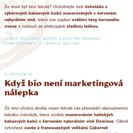
Že musí být víno tekuté? Ochutnejte naši
čokoládu z
výběrových kakaových bobů macerovaných v červeném
naturálním víně
, která vás zaplaví
svěžími tóny červeného
ovoce
a rozloučí se překvapivě
sladkou tečkou.
JEMNĚ PRAŽENO, MLETO ŽULOVÝMI KAMENY,
TEMPEROVÁNO, S LÁSKOU BALENO.
O PRODUKTU
Když bio není marketingová
nálepka
Že víno chutná skvěle nejen tekuté vás přesvědčí stejnojmenná
tabulka čokolády, která vznikla
macerováním haitských
kakaových bobů v červeném naturálním víně Dominus
. Cíleně
vytvořené
cuvée z francouzských velikánů Cabernet