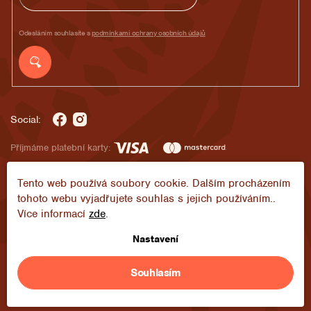
Odesláním souhlasíte s
podmínkami ochrany osobních údajů
Social:
Příjmáme platební karty:
Tento web používá soubory cookie. Dalším procházením
tohoto webu vyjadřujete souhlas s jejich používáním..
Copyright 2026
Ajala Chocolate
. Všechna práva vyhrazena.
Více informací
zde
.
Upravit nastavení cookies
Nastavení
Souhlasím