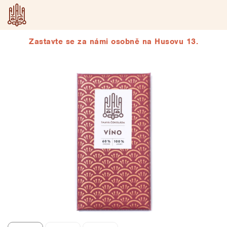
Přejít
na
obsah
Zastavte se za námi osobně na Husovu 13.