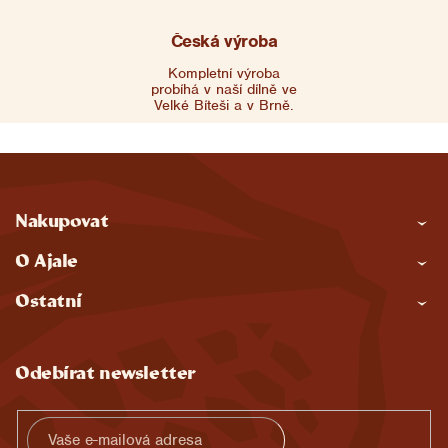
Česká výroba
Kompletní výroba
probíhá v naší dílně ve
Velké Bíteši a v Brně.
Z
Nakupovat
á
O Ajale
p
Ostatní
a
t
Odebírat newsletter
í