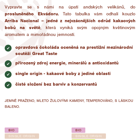
Vypravte se s námi na úpatí andských velikánů, do
prosluněného Ekvádoru.
Tato tabulka vám odhalí kouzlo
Arriba Nacional – jedné z nejvzácnějších odrůd kakaových
bobů na světě
, která vyniká svým opojným květinovým
aromatem a mimořádnou jemností.
opravdová čokoláda oceněná na prestižní mezinárodní
✔
soutěži Great Taste
přirozený zdroj energie, minerálů a antioxidantů
✔
single origin - kakaové boby z jediné oblasti
✔
čisté složení bez barviv a konzervantů
✔
JEMNĚ PRAŽENO, MLETO ŽULOVÝMI KAMENY, TEMPEROVÁNO, S LÁSKOU
BALENO.
BIO
BIO
SINGLE ORIGIN
SINGLE ORIGIN