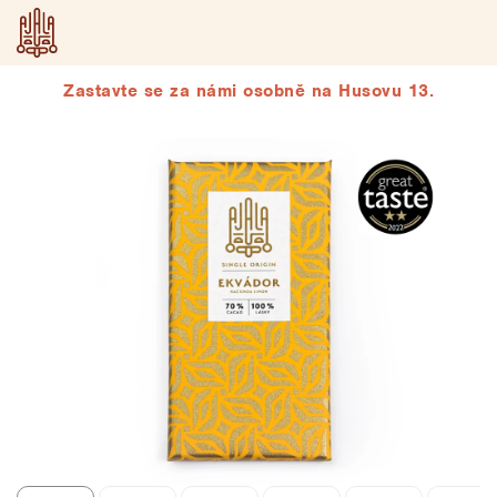
Přejít
na
obsah
Zastavte se za námi osobně na Husovu 13.