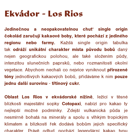
Ekvádor - Los Rios
Jedinečnou a neopakovatelnou chuť single origin
čokolád zaručují kakaové boby, které pochází z jediného
regionu nebo farmy.
Každá single origin tabulka
tak
odráží
unikátní charakter místa původu bobů
daný
nejen geografickou polohou, ale také složením půdy,
intenzitou slunečních paprsků, nebo rozmanitostí okolní
vegetace. Abychom nechali co nejvíce vyniknout
přirozené
tóny
jednotlivých kakaových bobů, přidáváme k nim
pouze
jednu další surovinu
-
třtinový cukr.
Oblast Los Rios v ekvádorské nížině
, ležící v těsné
blízkosti majestátní sopky
Cotopaxi
, nabízí pro kakao
ty
nejlepší možné podmínky. Zdejší vulkanická půda je
nesmírně bohatá na minerály a spolu s vlhkým tropickým
klimatem a blízkostí řek dodává bobům jejich specifický
charakter. Právě odtud pochází legendární kakao typu