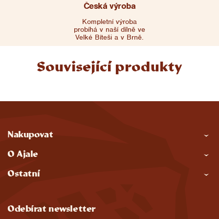
Česká výroba
Kompletní výroba
probíhá v naší dílně ve
Velké Bíteši a v Brně.
Související produkty
Z
Nakupovat
á
O Ajale
p
Ostatní
a
t
Odebírat newsletter
í