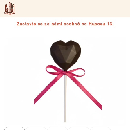
Přejít
na
obsah
Zastavte se za námi osobně na Husovu 13.