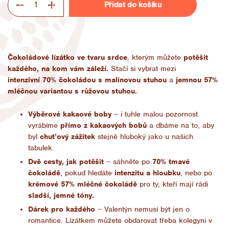
Přidat do košíku
Čokoládové lízátko ve tvaru srdce
, kterým můžete
potěšit
každého, na kom vám záleží.
Stačí si vybrat mezi
intenzivní
70% čokoládou s malinovou stuhou
a
jemnou 57%
mléčnou variantou s růžovou stuhou.
Výběrové kakaové boby
– i tuhle malou pozornost
vyrábíme
přímo z kakaových bobů
a dbáme na to, aby
byl
chuťový zážitek
stejně hluboký jako u našich
tabulek.
Dvě cesty, jak potěšit
– sáhněte po
70% tmavé
čokoládě
, pokud hledáte
intenzitu a hloubku
, nebo po
krémové 57% mléčné
čokoládě
pro ty, kteří mají rádi
sladší, jemné tóny.
Dárek pro každého
– Valentýn nemusí být jen o
romantice. Lízátkem můžete obdarovat třeba kolegyni v