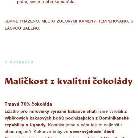
práci, sestru nebo kamaráda.
JEMNĚ PRAŽENO, MLETO ŽULOVÝMI KAMENY, TEMPEROVÁNO, S
LÁSKOU BALENO.
O PRODUKTU
Maličkost z kvalitní čokolády
Tmavá 70% čokoláda
Lízátko
pro milovníky výrazné kakaové chuti
jsme vyrobili
z
výběrových kakaových bobů pocházejících z Dominikánské
republiky a Ugandy
. Kombinujeme v něm tak to nejlepší z
obou regionů.
Kakaové boby ze
severovýchodní části