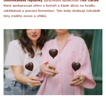
Dominikánské republiky
zpracovává společnost
Ö
ko Caribe
,
která spolupracuje přímo s farmáři a klade důraz na kvalitu,
udržitelnost a precizní fermentaci.
Tyto boby dodávají čokoládě
tóny zralého ovoce a oříšků.