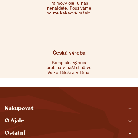
Palmový olej u nás
nenajdete. Používáme
pouze kakaové máslo.
Česká výroba
Kompletní výroba
probíhá v naší dílně ve
Velké Bíteši a v Brně.
Z
Nakupovat
á
O Ajale
p
Ostatní