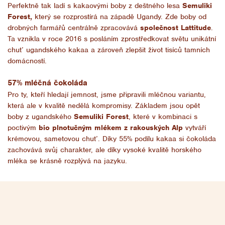
Perfektně tak ladí s kakaovými boby z deštného lesa
Semuliki
Forest,
který se rozprostírá na západě Ugandy. Zde boby od
drobných farmářů
centrálně zpracovává
společnost Lattitude
.
Ta vznikla v roce 2016 s posláním
zprostředkovat světu unikátní
chuť ugandského kakaa a zároveň zlepšit život tisíců tamních
domácností.
57% mléčná čokoláda
Pro ty, kteří hledají jemnost, jsme připravili mléčnou variantu,
která ale v kvalitě nedělá kompromisy. Základem jsou opět
boby z ugandského
Semuliki Forest
, které v kombinaci s
poctivým
bio plnotučným mlékem z rakouských Alp
vytváří
krémovou, sametovou chuť. Díky 55% podílu kakaa si čokoláda
zachovává svůj charakter, ale díky vysoké kvalitě horského
mléka se krásně rozplývá na jazyku.