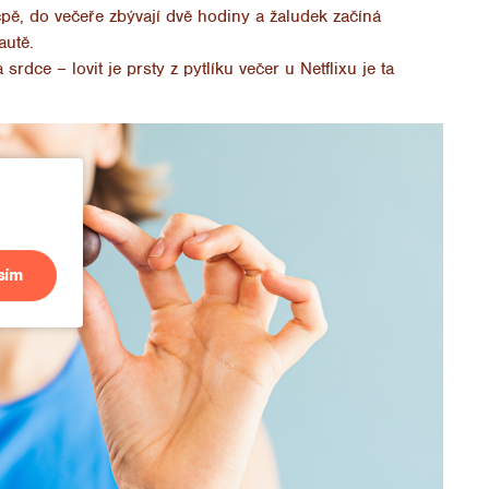
cpě, do večeře zbývají dvě hodiny a žaludek začíná
autě.
srdce – lovit je prsty z pytlíku večer u Netflixu je ta
sím