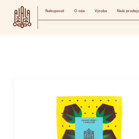
Přejít
na
Nakupovat
O nás
Výroba
Naši prodejc
obsah