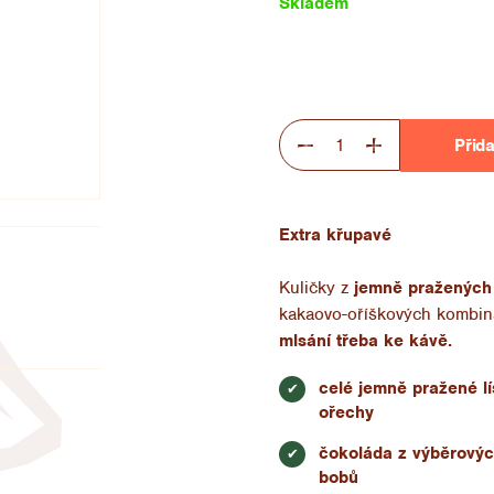
Skladem
Přida
Extra křupavé
Kuličky z
jemně pražených 
kakaovo-oříškových kombin
mlsání třeba ke kávě.
celé jemně pražené l
✔
ořechy
čokoláda z výběrový
✔
bobů