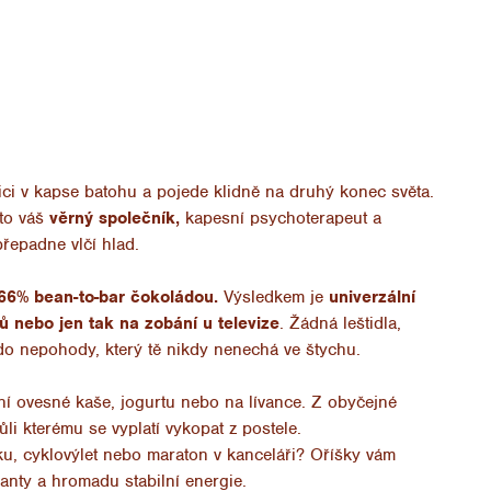
ici v kapse batohu a pojede klidně na druhý konec světa.
 to váš
věrný společník,
kapesní psychoterapeut a
přepadne vlčí hlad.
 66% bean-to-bar čokoládou.
Výsledkem je
univerzální
ů nebo jen tak na zobání u televize
. Žádná leštidla,
do nepohody, který tě nikdy nenechá ve štychu.
í ovesné kaše, jogurtu nebo na lívance. Z obyčejné
ůli kterému se vyplatí vykopat z postele.
u, cyklovýlet nebo maraton v kanceláři? Oříšky vám
anty a hromadu stabilní energie.