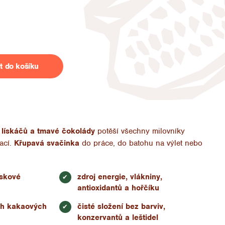
t do košíku
lískáčů a tmavé čokolády
potěší všechny milovníky
ací.
Křupavá svačinka
do práce, do batohu na výlet nebo
ískové
zdroj energie, vlákniny,
✔
antioxidantů a hořčíku
ch kakaových
čisté složení bez barviv,
✔
konzervantů a leštidel