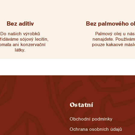
Bez aditiv
Bez palmového ol
Do našich výrobků
Palmový olej u nás
řidáváme sójový lecitin,
nenajdete. Používá
omata ani konzervační
pouze kakaové másl
látky.
Ostatní
Obchodní podmínky
Ochrana osobních údajů