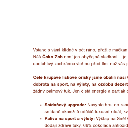
Vstane s vámi klidně v pět ráno, přežije mačkan
Náš
Čoko Zob
není jen obyčejná sladkost – je
spolehlivý zachránce vteřinu před tím, než vás 
Celé křupavé lískové oříšky jsme obalili naší
dobrota na sport, na výlety, na ozdobu dezert
žádný palmový tuk. Jen čistá energie a parťák 
Snídaňový upgrade:
Nasypte hrst do rann
snídaně okamžitě uděláš luxusní rituál, kv
Palivo na sport a výlety:
Výšlap na Sněžk
dodají zdravé tuky, 66% čokoláda antioxid