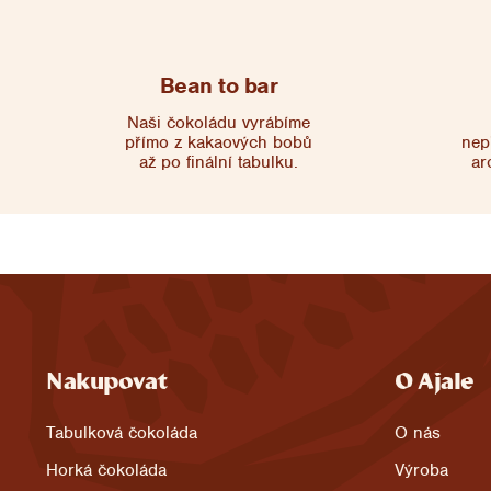
Bean to bar
Naši čokoládu vyrábíme
přímo z kakaových bobů
nep
až po finální tabulku.
ar
Nakupovat
O Ajale
Z
Tabulková čokoláda
O nás
á
Horká čokoláda
Výroba